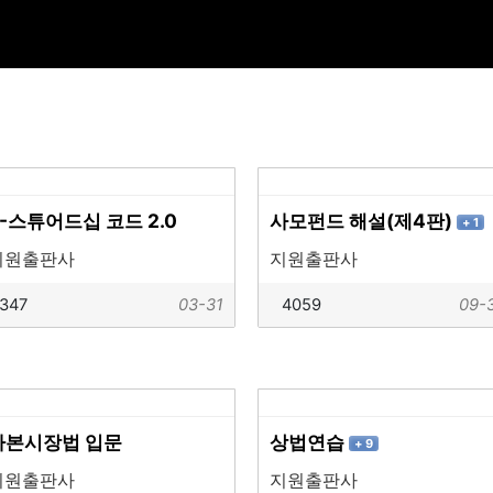
K-스튜어드십 코드 2.0
사모펀드 해설(제4판)
+ 1
지원출판사
지원출판사
347
03-31
4059
09-
자본시장법 입문
상법연습
+ 9
지원출판사
지원출판사